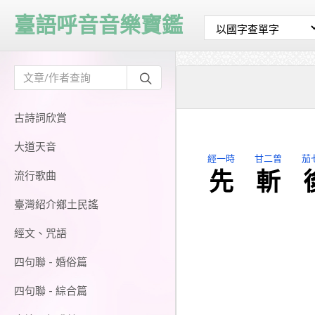
臺語呼音音樂寶鑑
古詩詞欣賞
大道天音
經一時
甘二曾
茄
先
斬
流行歌曲
臺灣紹介鄉土民謠
經文、咒語
四句聯 - 婚俗篇
四句聯 - 綜合篇