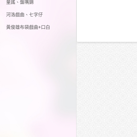
童謠、盤嘴錦
河洛戲曲、七字仔
黃俊雄布袋戲曲+口白