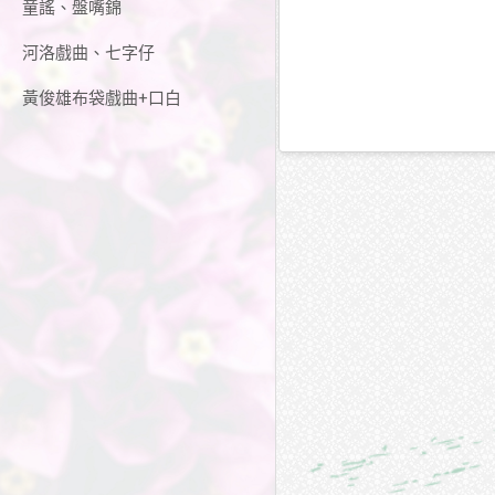
童謠、盤嘴錦
河洛戲曲、七字仔
黃俊雄布袋戲曲+口白