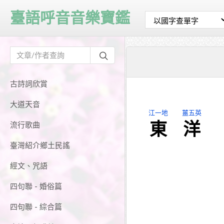
臺語呼音音樂寶鑑
古詩詞欣賞
大道天音
江一地
薑五英
東
洋
流行歌曲
臺灣紹介鄉土民謠
經文、咒語
四句聯 - 婚俗篇
四句聯 - 綜合篇