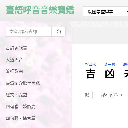
臺語呼音音樂寶鑑
古詩詞欣賞
大道天音
堅四求
恭一喜
居
吉
凶
流行歌曲
臺灣紹介鄉土民謠
經文、咒語
似
禍福難料
。
四句聯 - 婚俗篇
四句聯 - 綜合篇