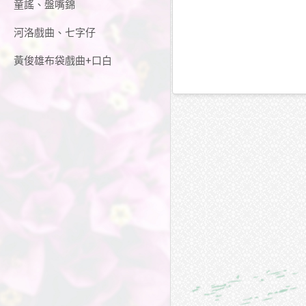
童謠、盤嘴錦
河洛戲曲、七字仔
黃俊雄布袋戲曲+口白