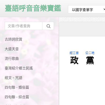
臺語呼音音樂寶鑑
古詩詞欣賞
大道天音
經三曾
公二地
政
黨
流行歌曲
臺灣紹介鄉土民謠
經文、咒語
四句聯 - 婚俗篇
四句聯 - 綜合篇