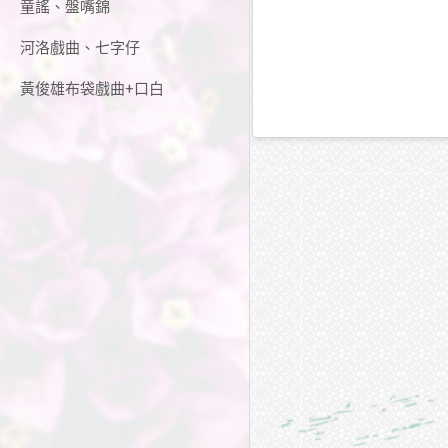
童謠、盤嘴錦
河洛戲曲、七字仔
黃俊雄布袋戲曲+口白