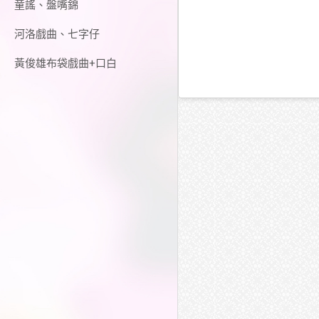
童謠、盤嘴錦
河洛戲曲、七字仔
黃俊雄布袋戲曲+口白