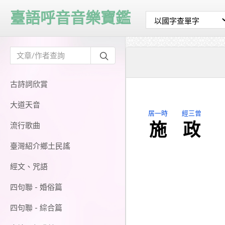
臺語呼音音樂寶鑑
古詩詞欣賞
大道天音
居一時
經三曾
施
政
流行歌曲
臺灣紹介鄉土民謠
經文、咒語
四句聯 - 婚俗篇
四句聯 - 綜合篇