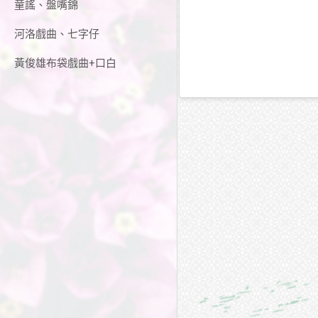
童謠、盤嘴錦
河洛戲曲、七字仔
黃俊雄布袋戲曲+口白