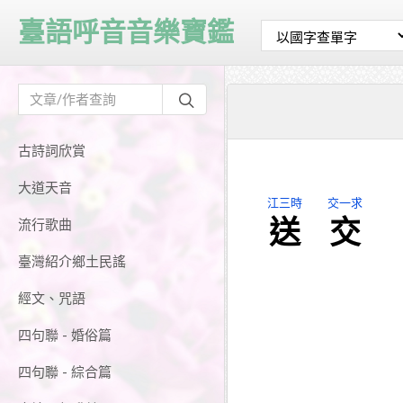
臺語呼音音樂寶鑑
古詩詞欣賞
大道天音
江三時
交一求
送
交
流行歌曲
臺灣紹介鄉土民謠
經文、咒語
四句聯 - 婚俗篇
四句聯 - 綜合篇