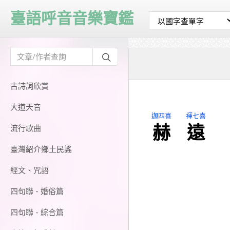
臺語呼音音樂寶鑑
古詩詞欣賞
大道天音
迦四喜
褌七喜
赫
遠
流行歌曲
臺灣紹介鄉土民謠
經文、咒語
四句聯 - 婚俗篇
四句聯 - 綜合篇