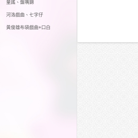
童謠、盤嘴錦
河洛戲曲、七字仔
黃俊雄布袋戲曲+口白