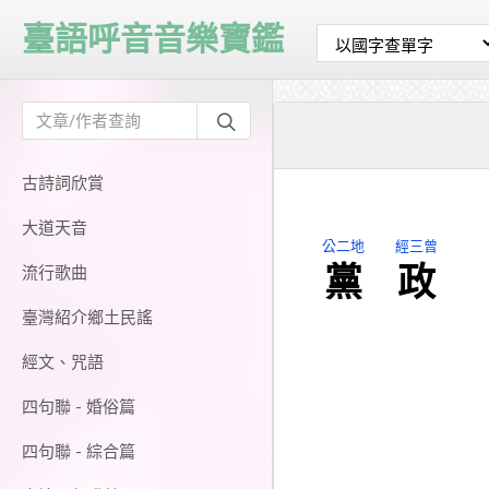
臺語呼音音樂寶鑑
古詩詞欣賞
大道天音
公二地
經三曾
黨
政
流行歌曲
臺灣紹介鄉土民謠
經文、咒語
四句聯 - 婚俗篇
四句聯 - 綜合篇