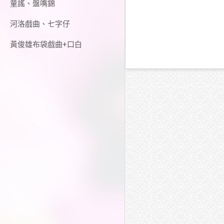
童謠、盤嘴錦
河洛戲曲、七字仔
黃俊雄布袋戲曲+口白