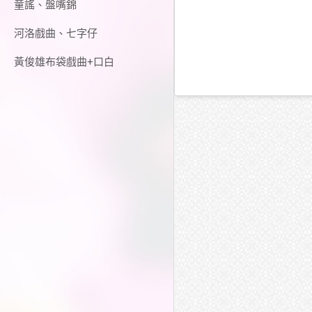
童謠、盤嘴錦
河洛戲曲、七字仔
黃俊雄布袋戲曲+口白