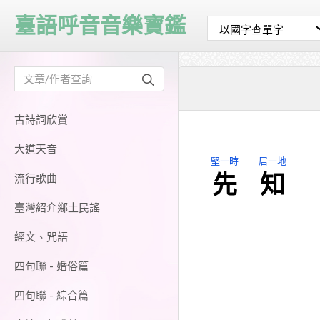
臺語呼音音樂寶鑑
古詩詞欣賞
大道天音
堅一時
居一地
先
知
流行歌曲
臺灣紹介鄉土民謠
經文、咒語
四句聯 - 婚俗篇
四句聯 - 綜合篇