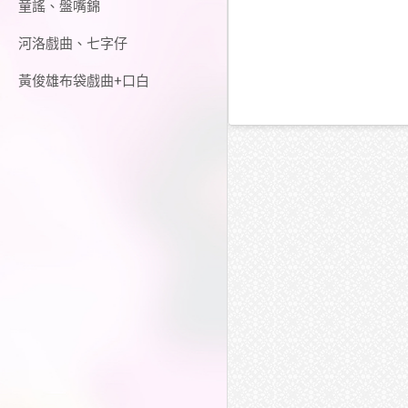
童謠、盤嘴錦
河洛戲曲、七字仔
黃俊雄布袋戲曲+口白