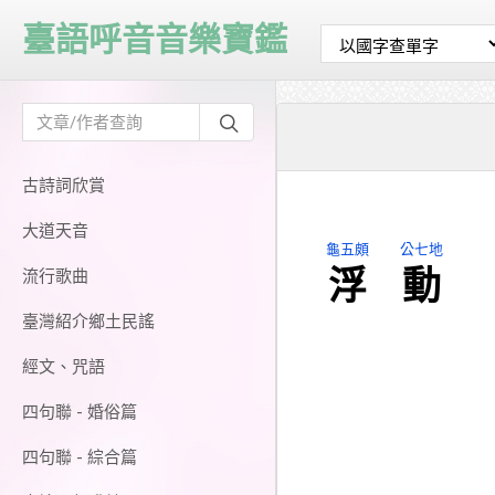
臺語呼音音樂寶鑑
古詩詞欣賞
大道天音
龜五頗
公七地
浮
動
流行歌曲
臺灣紹介鄉土民謠
經文、咒語
四句聯 - 婚俗篇
四句聯 - 綜合篇