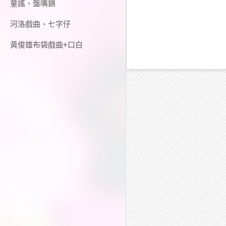
童謠、盤嘴錦
河洛戲曲、七字仔
黃俊雄布袋戲曲+口白