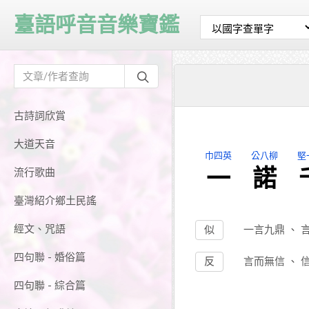
臺語呼音音樂寶鑑
古詩詞欣賞
大道天音
巾四英
公八柳
堅
一
諾
流行歌曲
臺灣紹介鄉土民謠
經文、咒語
似
一言九鼎
、
四句聯 - 婚俗篇
反
言而無信
、
四句聯 - 綜合篇