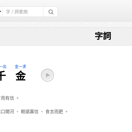
字詞
一出
金一求
千
金
言而有信
。
信口開河
、
輕諾寡信
、
食言而肥
。