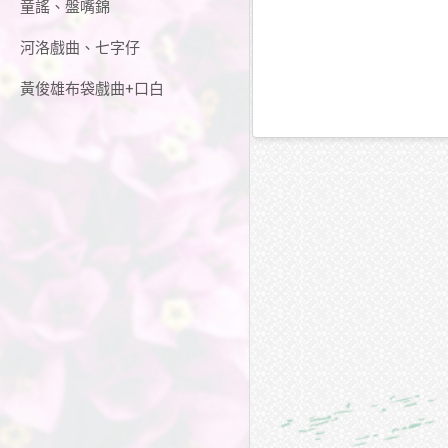
童謠、盤嘴錦
河洛戲曲、七字仔
黃俊雄布袋戲曲+口白