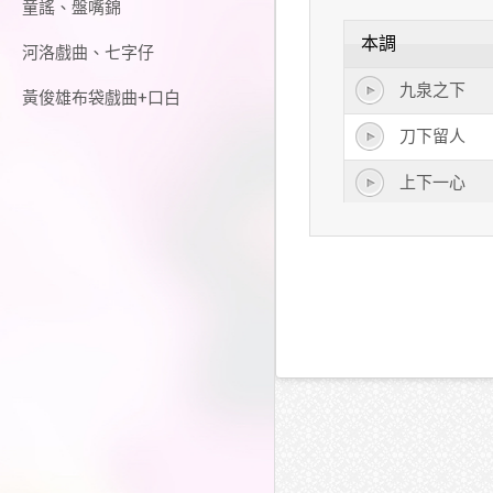
童謠、盤嘴錦
本調
河洛戲曲、七字仔
九泉之下
黃俊雄布袋戲曲+口白
刀下留人
上下一心
不相上下
天下為公
天下第一
天下無雙
手下留情
月下老人