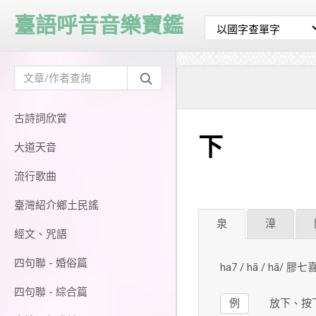
臺語呼音音樂寶鑑
古詩詞欣賞
下
大道天音
流行歌曲
臺灣紹介鄉土民謠
泉
漳
經文、咒語
四句聯 - 婚俗篇
ha7 / hā / hā/ 膠七
四句聯 - 綜合篇
例
放下、按