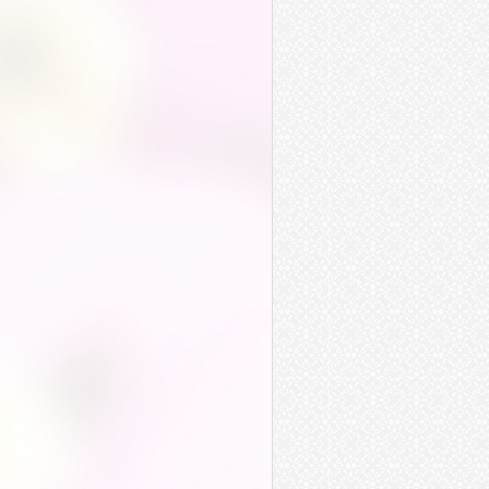
世風日下
瓜田李下
名滿天下
居高臨下
承歡膝下
花前月下
相持不下
兼善天下
席捲天下
胯下之辱
寄人籬下