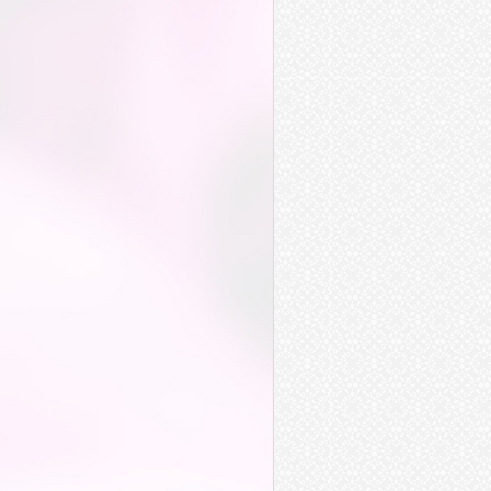
私底下
闖天下
腋下
縱橫天下
轄下
潸然淚下
母儀天下
胯下
膝下