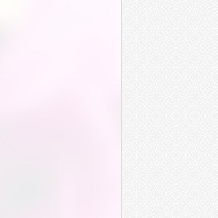
淚如雨下
普天之下
欺上瞞下
黃泉之下
獨步天下
聲淚俱下
騎虎難下
天下
設下
私下
上下