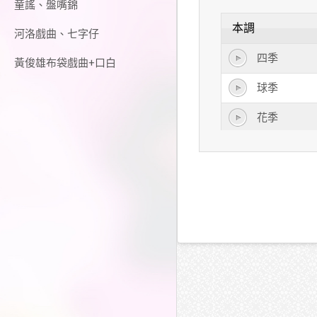
童謠、盤嘴錦
本調
河洛戲曲、七字仔
四季
黃俊雄布袋戲曲+口白
球季
花季
音樂季
換季