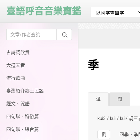
臺語呼音音樂寶鑑
古詩詞欣賞
季
大道天音
流行歌曲
臺灣紹介鄉土民謠
漳
閩
經文、咒語
四句聯 - 婚俗篇
kui3 / kuì / kuì/ 規
四句聯 - 綜合篇
例
四季、季