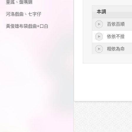
童謠、盤嘴錦
本調
河洛戲曲、七字仔
百依百順
黃俊雄布袋戲曲+口白
依依不捨
相依為命
皈依
歸依
相依
依依
相依相偎