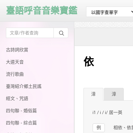
臺語呼音音樂寶鑑
古詩詞欣賞
依
大道天音
流行歌曲
臺灣紹介鄉土民謠
漳
漳
經文、咒語
四句聯 - 婚俗篇
i1 / i / i/ 居一英
四句聯 - 綜合篇
例
相依、依