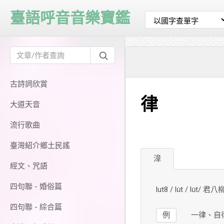
臺語呼音音樂寶鑑
古詩詞欣賞
律
大道天音
流行歌曲
臺灣紹介鄉土民謠
漳
經文、咒語
四句聯 - 婚俗篇
lut8 / lu̍t / lu̍t/ 君八
四句聯 - 綜合篇
例
一律、自