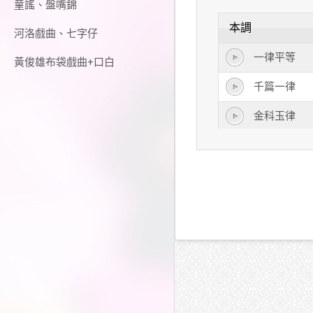
童謠、盤嘴錦
本調
河洛戲曲、七字仔
一律平等
黃俊雄布袋戲曲+口白
千篇一律
金科玉律
法律
韻律
一律
自律
定律
紀律