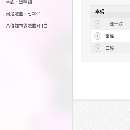
童謠、盤嘴錦
本調
河洛戲曲、七字仔
口徑一致
黃俊雄布袋戲曲+口白
幽徑
口徑
半徑
直徑
捷徑
路徑