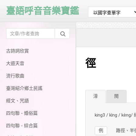
臺語呼音音樂寶鑑
古詩詞欣賞
徑
大道天音
流行歌曲
臺灣紹介鄉土民謠
漳
閩
經文、咒語
四句聯 - 婚俗篇
king3 / kìng / kèn
四句聯 - 綜合篇
例
路徑、半