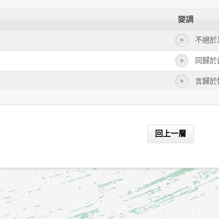
變調
不絕於
同歸於
言歸於
青出於
重於泰
回上一層
專美於
喜形於
無動於
無濟於