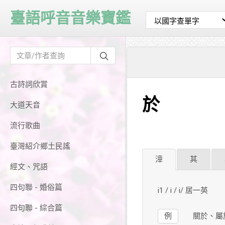
臺語呼音音樂寶鑑
古詩詞欣賞
於
大道天音
流行歌曲
臺灣紹介鄉土民謠
漳
其
經文、咒語
四句聯 - 婚俗篇
i1 / i / i/ 居一英
四句聯 - 綜合篇
例
關於、屬