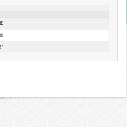
耳
盡
好
藍
山
前
色
衷
事