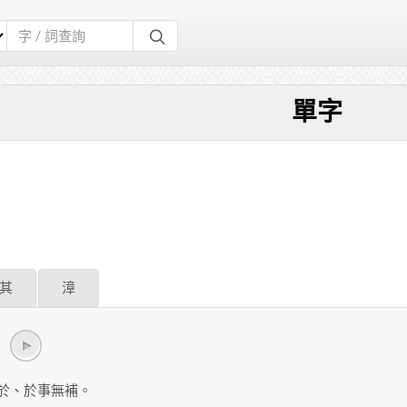
單字
其
漳
於、於事無補。