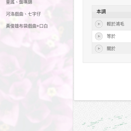
童謠、盤嘴錦
本調
河洛戲曲、七字仔
輕於鴻毛
黃俊雄布袋戲曲+口白
等於
關於
屬於