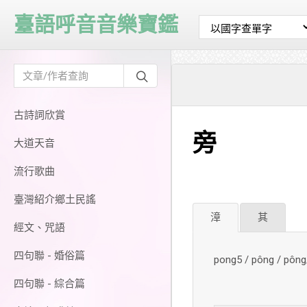
臺語呼音音樂寶鑑
古詩詞欣賞
旁
大道天音
流行歌曲
臺灣紹介鄉土民謠
漳
其
經文、咒語
四句聯 - 婚俗篇
pong5 / pông / pô
四句聯 - 綜合篇