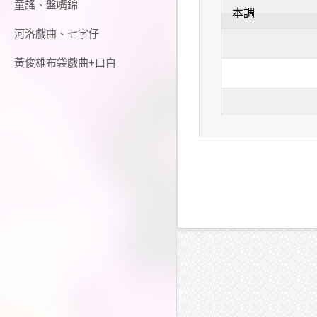
童謠、盤嘴錦
本調
河洛戲曲、七字仔
黃俊雄布袋戲曲+口白