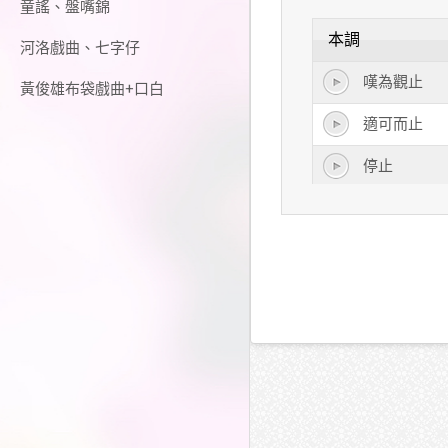
童謠、盤嘴錦
本調
河洛戲曲、七字仔
嘆為觀止
黃俊雄布袋戲曲+口白
適可而止
停止
阻止
截止
防止
為止
終止
禁止