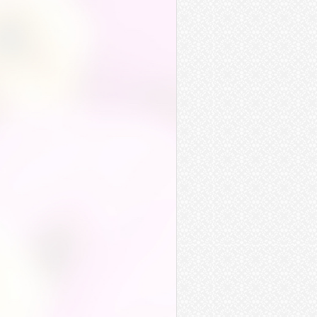
廢止
喝止
攔止
舉止
舉止行動