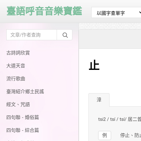
臺語呼音音樂寶鑑
古詩詞欣賞
止
大道天音
流行歌曲
臺灣紹介鄉土民謠
漳
經文、咒語
四句聯 - 婚俗篇
tsi2 / tsí / tsí/ 居二
四句聯 - 綜合篇
例
停止、防