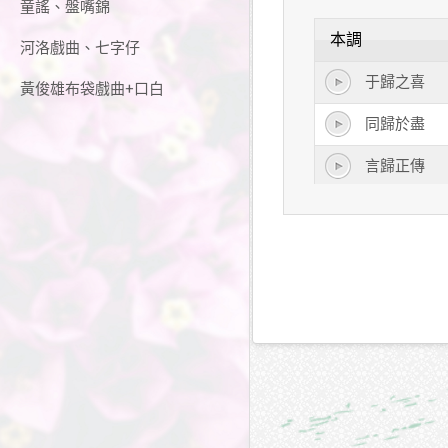
童謠、盤嘴錦
本調
河洛戲曲、七字仔
于歸之喜
黃俊雄布袋戲曲+口白
同歸於盡
言歸正傳
言歸於好
奏凱而歸
殊途同歸
眾望所歸
視死如歸
實至名歸