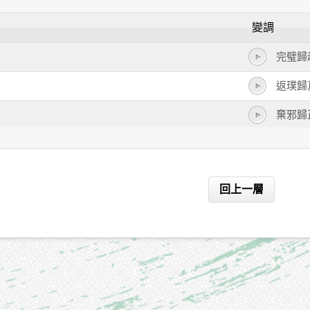
變調
完璧歸
返璞歸
棄邪歸
落葉歸
葉落歸
回上一層
縱虎歸
歸心似
歸氣
歸依