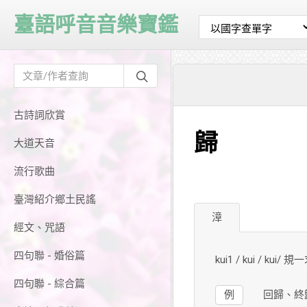
臺語呼音音樂寶鑑
古詩詞欣賞
歸
大道天音
流行歌曲
臺灣紹介鄉土民謠
漳
經文、咒語
四句聯 - 婚俗篇
kui1 / kui / kui/ 規
四句聯 - 綜合篇
例
回歸、終