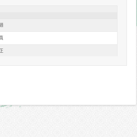
趙
真
正
根
根
山
箭