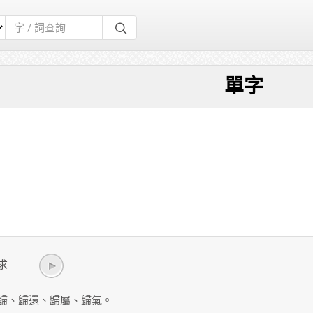
單字
一求
歸、歸還、歸屬、歸氣。