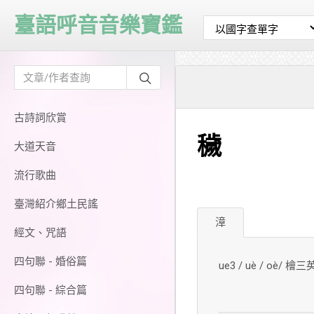
臺語呼音音樂寶鑑
古詩詞欣賞
穢
大道天音
流行歌曲
臺灣紹介鄉土民謠
漳
經文、咒語
四句聯 - 婚俗篇
ue3 / uè / oè/ 檜三
四句聯 - 綜合篇