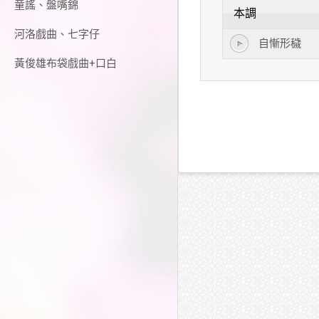
童謠、盤嘴錦
本調
河洛戲曲、七字仔
自慚形穢
黃俊雄布袋戲曲+口白