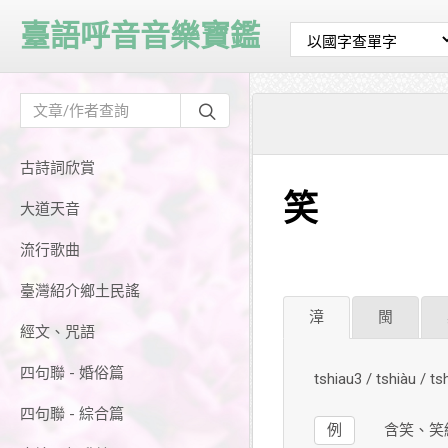
臺語呼音音樂寶鑑
古詩詞欣賞
笑
大道天音
流行歌曲
臺灣紹介鄉土民謠
漳
閩
經文、咒語
四句聯 - 婚俗篇
tshiau3 / tshiàu / 
四句聯 - 綜合篇
例
含笑、笑