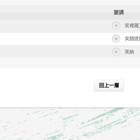
變調
笑裡藏
笑顏逐
笑納
回上一層