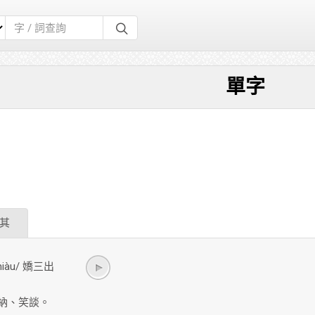
單字
其
tshiàu/ 嬌三出
納、笑談。