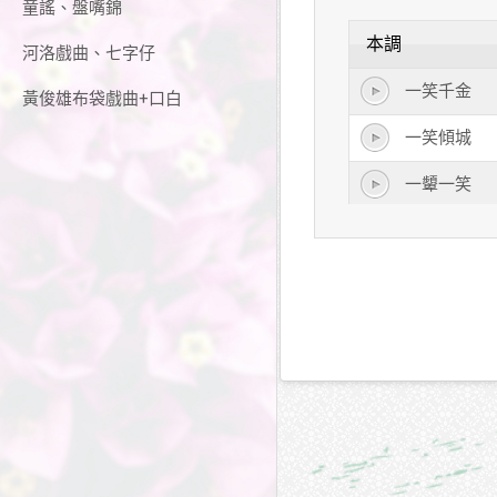
童謠、盤嘴錦
本調
河洛戲曲、七字仔
一笑千金
黃俊雄布袋戲曲+口白
一笑傾城
一顰一笑
含笑九泉
含羞帶笑
哄堂大笑
眉開眼笑
破涕為笑
強顏歡笑