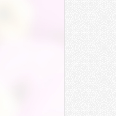
晝伏夜行
勢在必行
禍不單行
曉行夜宿
橫行無忌
橫行霸道
龍行虎步
謹言慎行
鵝行鴨步
力行
言行