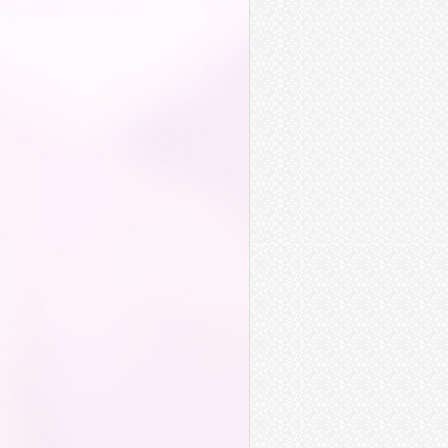
暴行
惡行
舉行
遊行
窒礙難行
餞行
例行
罪行
履行
從流行
可行