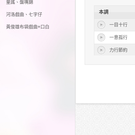
童謠、盤嘴錦
本調
河洛戲曲、七字仔
一目十行
黃俊雄布袋戲曲+口白
一意孤行
力行節約
三思而行
上行下效
寸步難行
不虛此行
行有餘力
倒行逆施