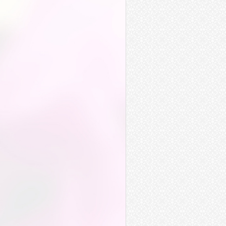
日行千里
臨行
同行
出行
奉行
流行
風行
飛行
旅行
航行
推行