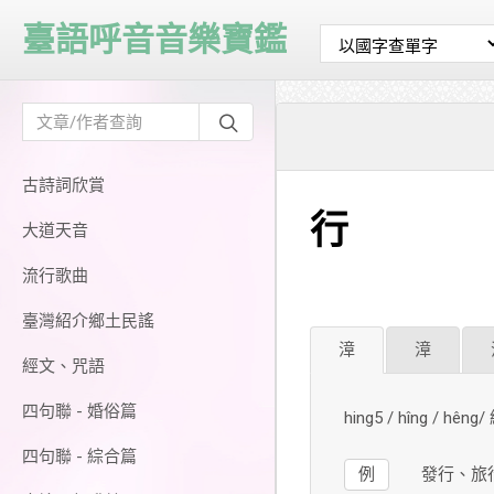
臺語呼音音樂寶鑑
古詩詞欣賞
行
大道天音
流行歌曲
臺灣紹介鄉土民謠
漳
漳
經文、咒語
四句聯 - 婚俗篇
hing5 / hîng / hên
四句聯 - 綜合篇
例
發行、旅