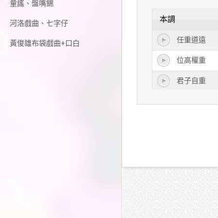
童謠、盤嘴錦
本調
河洛戲曲、七字仔
任重道遠
黃俊雄布袋戲曲+口白
位高權重
君子自重
忍辱負重
重於泰山
恩重如山
義重恩深
語重心長
輕重緩急