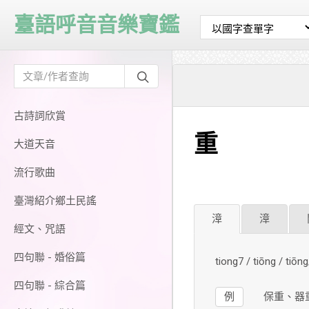
臺語呼音音樂寶鑑
古詩詞欣賞
重
大道天音
流行歌曲
臺灣紹介鄉土民謠
漳
漳
經文、咒語
四句聯 - 婚俗篇
tiong7 / tiōng / ti
四句聯 - 綜合篇
例
保重、器