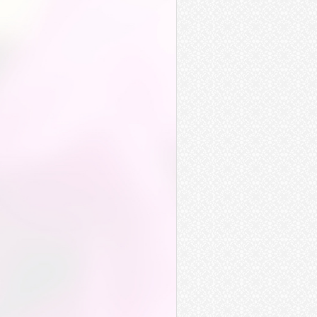
慎重
鄭重
擁兵自重