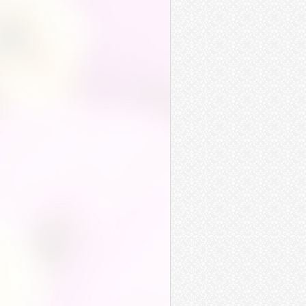
德高望重
舉足輕重
避重就輕
貴重
敬重
器重
穩重
嚴重
尊重
倚重
注重