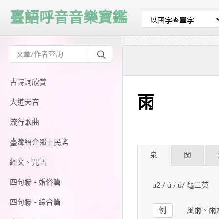
臺語呼音音樂寶鑑
古詩詞欣賞
雨
大道天音
流行歌曲
臺灣紹介鄉土民謠
泉
閩
經文、咒語
四句聯 - 婚俗篇
u2 / ú / ú/ 龜二英
四句聯 - 綜合篇
例
風雨、雨