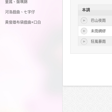
童謠、盤嘴錦
本調
河洛戲曲、七字仔
巴山夜雨
黃俊雄布袋戲曲+口白
未雨綢繆
狂風暴雨
呼風喚雨
雨過天青
雨過天晴
春雨綿綿
春風化雨
風雨無阻