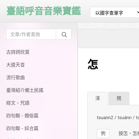
臺語呼音音樂寶鑑
古詩詞欣賞
怎
大道天音
流行歌曲
臺灣紹介鄉土民謠
漳
閩
經文、咒語
四句聯 - 婚俗篇
tsuann2 / tsuánn /
四句聯 - 綜合篇
例
按怎、怎