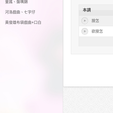
童謠、盤嘴錦
本調
河洛戲曲、七字仔
按怎
黃俊雄布袋戲曲+口白
欲按怎