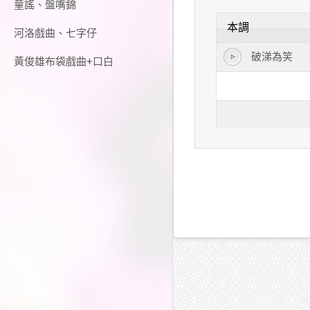
童謠、盤嘴錦
本調
河洛戲曲、七字仔
破涕為笑
黃俊雄布袋戲曲+口白