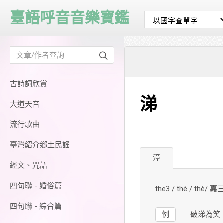
臺語呼音音樂寶鑑
古詩詞欣賞
涕
大道天音
流行歌曲
臺灣紹介鄉土民謠
漳
經文、咒語
四句聯 - 婚俗篇
the3 / thè / thè/ 
四句聯 - 綜合篇
例
破涕為笑