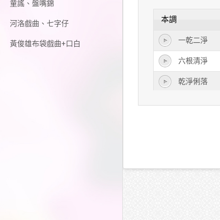
童謠、盤嘴錦
本調
河洛戲曲、七字仔
一乾二淨
黃俊雄布袋戲曲+口白
六根清淨
乾淨俐落
窗明几淨
勻淨
純淨
乾淨
生旦淨末丑
濾淨