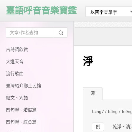
臺語呼音音樂寶鑑
古詩詞欣賞
淨
大道天音
流行歌曲
臺灣紹介鄉土民謠
漳
經文、咒語
四句聯 - 婚俗篇
tsing7 / tsīng / ts
四句聯 - 綜合篇
例
乾淨、清