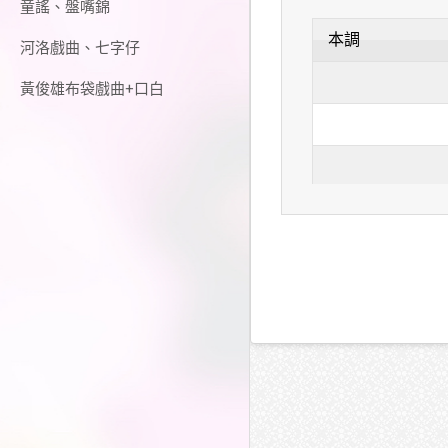
童謠、盤嘴錦
本調
河洛戲曲、七字仔
黃俊雄布袋戲曲+口白