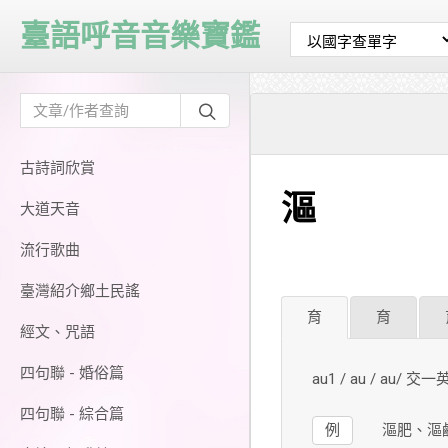
臺語呼音音樂寶鑑
古詩詞欣賞
漚
大道天音
流行歌曲
臺灣紹介鄉土民謠
育
育
經文、咒語
四句聯 - 婚俗篇
au1 / au / au/ 交一
四句聯 - 綜合篇
例
漚肥、漚