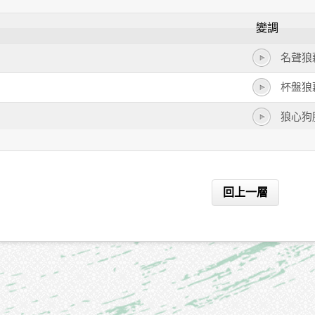
變調
名聲狼
杯盤狼
狼心狗
狼吞虎
狼狽不
回上一層
狼狽為
聲名狼
狼毒
狼狽