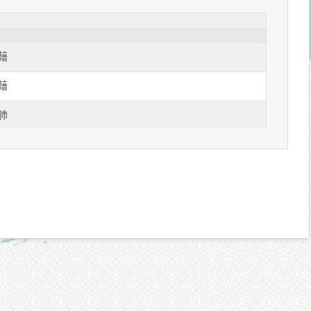
藉
藉
肺
嚥
堪
奸
藉