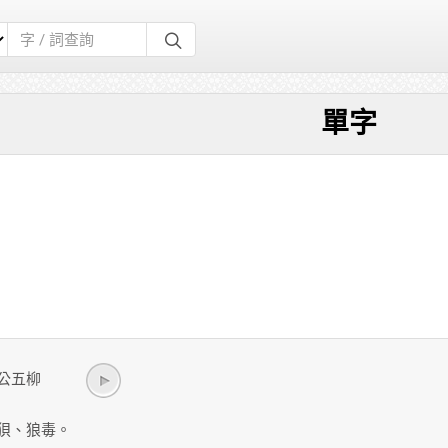
單字
g/ 公五柳
狽、狼毒。