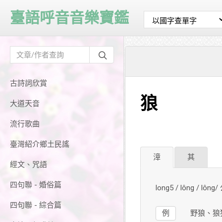
臺語呼音音樂寶鑑
古詩詞欣賞
狼
大道天音
流行歌曲
臺灣紹介鄉土民謠
漳
其
經文、咒語
四句聯 - 婚俗篇
long5 / lông / lôn
四句聯 - 綜合篇
例
野狼、狼