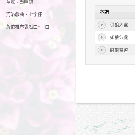
童謠、盤嘴錦
本調
河洛戲曲、七字仔
引狼入室
黃俊雄布袋戲曲+口白
如狼似虎
豺狼當道
豺狼虎豹
野狼
虎狼豹彪