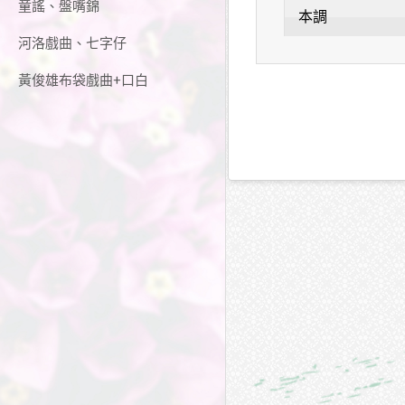
童謠、盤嘴錦
本調
河洛戲曲、七字仔
黃俊雄布袋戲曲+口白