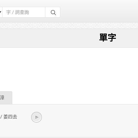
單字
漳
iak/ 姜四去