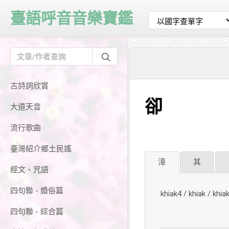
臺語呼音音樂寶鑑
古詩詞欣賞
卻
大道天音
流行歌曲
臺灣紹介鄉土民謠
漳
其
經文、咒語
四句聯 - 婚俗篇
khiak4 / khiak / kh
四句聯 - 綜合篇