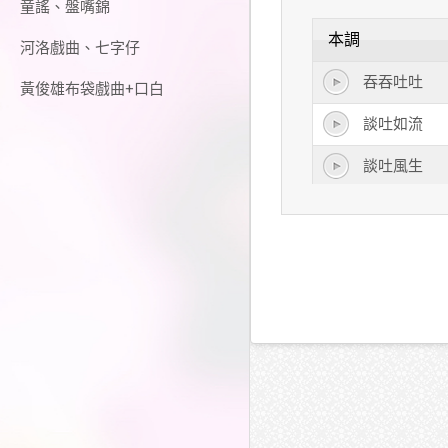
童謠、盤嘴錦
本調
河洛戲曲、七字仔
吞吞吐吐
黃俊雄布袋戲曲+口白
談吐如流
談吐風生
談吐