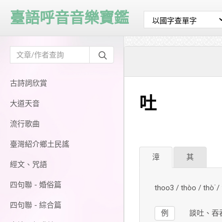
臺語呼音音樂寶鑑
古詩詞欣賞
吐
大道天音
流行歌曲
臺灣紹介鄉土民謠
漳
其
經文、咒語
四句聯 - 婚俗篇
thoo3 / thòo / thò
四句聯 - 綜合篇
例
談吐、吞