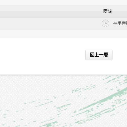
變調
袖手旁
回上一層