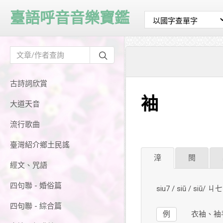
臺語呼音音樂寶鑑
古詩詞欣賞
袖
大道天音
流行歌曲
臺灣紹介鄉土民謠
漳
閩
經文、咒語
四句聯 - 婚俗篇
siu7 / siū / siū/ ㄐ
四句聯 - 綜合篇
例
衣袖、袖