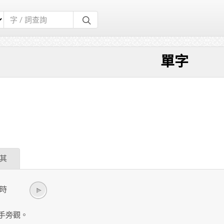
單字
其
七時
手旁觀。