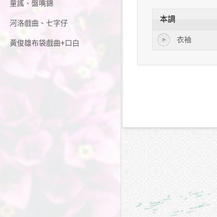
童謠、盤嘴錦
本調
河洛戲曲、七字仔
衣袖
黃俊雄布袋戲曲+口白