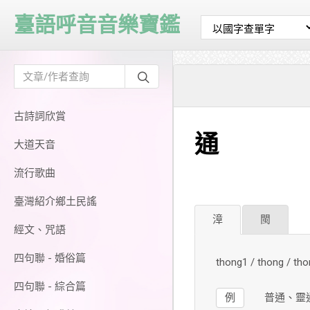
臺語呼音音樂寶鑑
古詩詞欣賞
通
大道天音
流行歌曲
臺灣紹介鄉土民謠
漳
閩
經文、咒語
四句聯 - 婚俗篇
thong1 / thong / 
四句聯 - 綜合篇
例
普通、靈