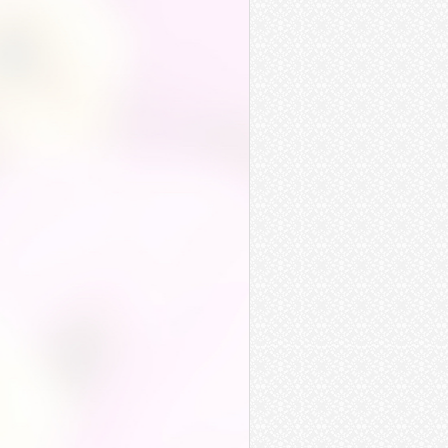
豁然貫通
觸類旁通
神通
交通
疏通
普通
亨通
融通
變通
靈通
相通