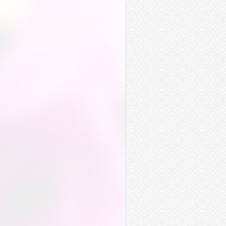
溝通
串通
貫通
萬事亨通