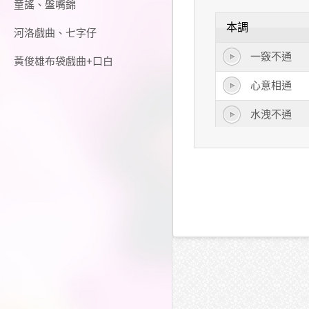
童謠、盤嘴錦
本調
河洛戲曲、七字仔
一竅不通
黃俊雄布袋戲曲+口白
心意相通
水洩不通
四通八達
政通人和
息息相通
神通廣大
樣樣精通
融會貫通