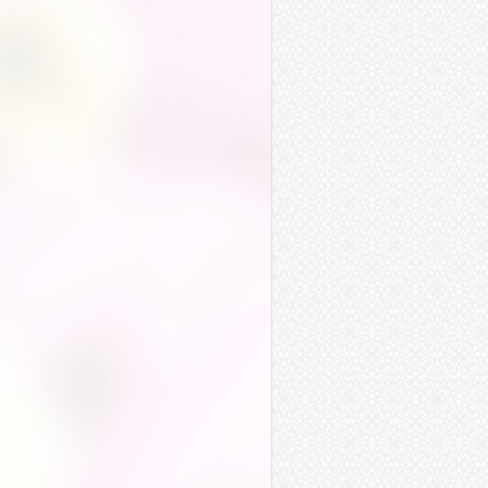
家道中落
旁門左道
豺狼當道
康莊大道
尊師重道
盜亦有道
微不足道
道聽塗說
慘無人道
橫行霸道
頭頭是道