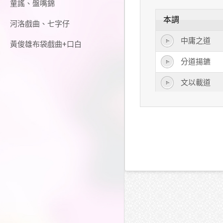
童謠、盤嘴錦
本調
河洛戲曲、七字仔
中庸之道
黃俊雄布袋戲曲+口白
分道揚鑣
文以載道
以身殉道
生財之道
安貧樂道
怨聲載道
津津樂道
背道而馳