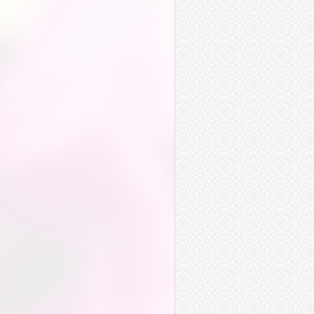
離經叛道
大道
天道
修道
真道
華容道
學道
古道
妖道
尿道
要道