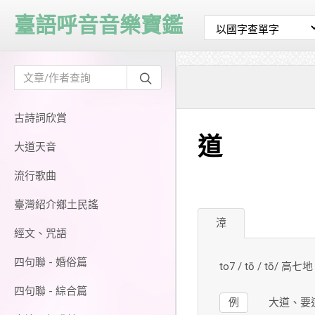
臺語呼音音樂寶鑑
古詩詞欣賞
道
大道天音
流行歌曲
臺灣紹介鄉土民謠
漳
經文、咒語
四句聯 - 婚俗篇
to7 / tō / tō/ 高七地
四句聯 - 綜合篇
例
大道、要