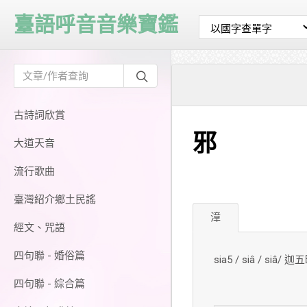
臺語呼音音樂寶鑑
古詩詞欣賞
邪
大道天音
流行歌曲
臺灣紹介鄉土民謠
漳
經文、咒語
四句聯 - 婚俗篇
sia5 / siâ / siâ/ 迦
四句聯 - 綜合篇