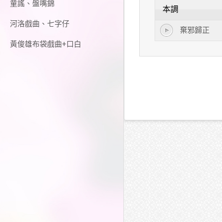
童謠、盤嘴錦
本調
河洛戲曲、七字仔
棄邪歸正
黃俊雄布袋戲曲+口白