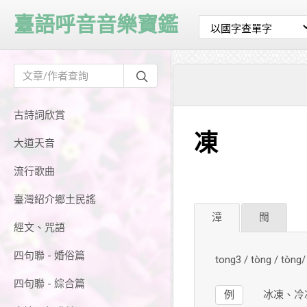
臺語呼音音樂寶鑑
古詩詞欣賞
凍
大道天音
流行歌曲
臺灣紹介鄉土民謠
漳
閩
經文、咒語
四句聯 - 婚俗篇
tong3 / tòng / tò
四句聯 - 綜合篇
例
冰凍、冷