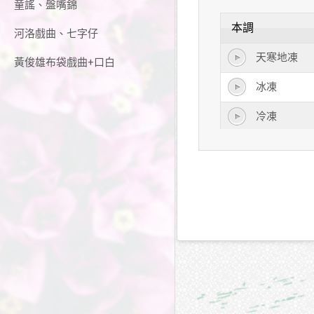
童謠、盤嘴錦
本調
河洛戲曲、七字仔
天寒地凍
黃俊雄布袋戲曲+口白
冰凍
冷凍