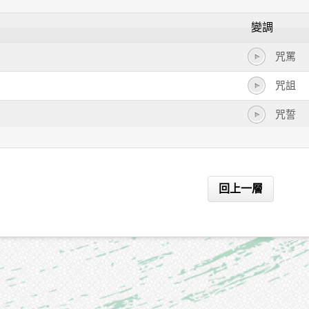
變調
咒罵
咒詛
咒誓
咒語
咒讖
回上一層