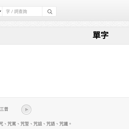
單字
/ ㄐ三曾
咒、咒罵、咒誓、咒詛、咒語、咒讖。