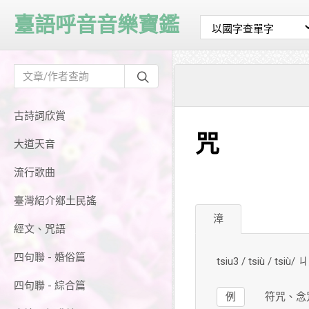
臺語呼音音樂寶鑑
古詩詞欣賞
咒
大道天音
流行歌曲
臺灣紹介鄉土民謠
漳
經文、咒語
四句聯 - 婚俗篇
tsiu3 / tsiù / tsiù
四句聯 - 綜合篇
例
符咒、念