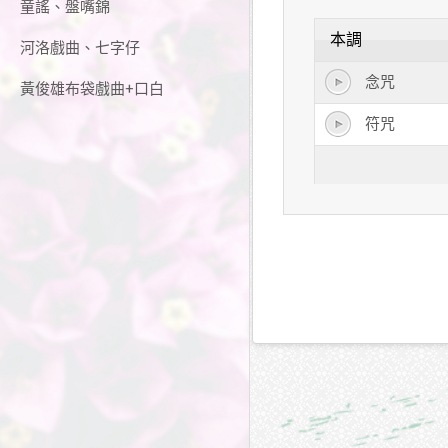
童謠、盤嘴錦
本調
河洛戲曲、七字仔
念咒
黃俊雄布袋戲曲+口白
符咒