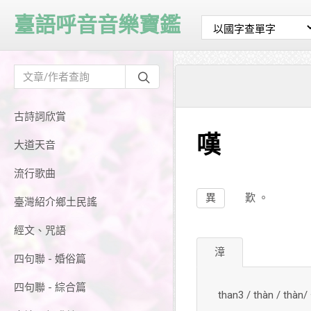
臺語呼音音樂寶鑑
古詩詞欣賞
嘆
大道天音
流行歌曲
異
歎
。
臺灣紹介鄉土民謠
經文、咒語
漳
四句聯 - 婚俗篇
四句聯 - 綜合篇
than3 / thàn / thà