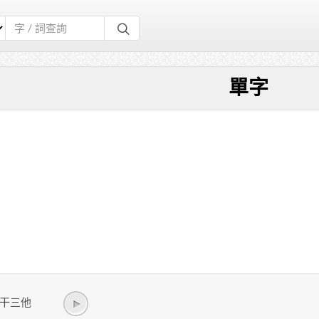
單字
n/ 干三他