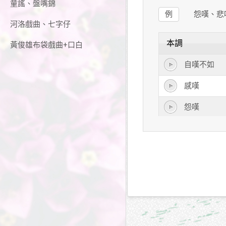
童謠、盤嘴錦
例
怨嘆、悲
河洛戲曲、七字仔
本調
黃俊雄布袋戲曲+口白
自嘆不如
感嘆
怨嘆
悲嘆
可嘆