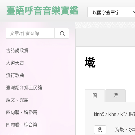
臺語呼音音樂寶鑑
古詩詞欣賞
墘
大道天音
流行歌曲
臺灣紹介鄉土民謠
閩
漳
經文、咒語
四句聯 - 婚俗篇
kinn5 / kînn / kîⁿ/
四句聯 - 綜合篇
例
海墘、水