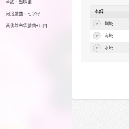
童謠、盤嘴錦
本調
河洛戲曲、七字仔
圳墘
黃俊雄布袋戲曲+口白
海墘
水墘
溪墘
碗墘
滿墘
溪仔墘