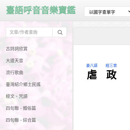
臺語呼音音樂寶鑑
古詩詞欣賞
大道天音
姜八語
經三曾
虐
政
流行歌曲
臺灣紹介鄉土民謠
經文、咒語
四句聯 - 婚俗篇
四句聯 - 綜合篇