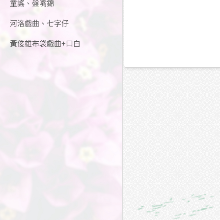
童謠、盤嘴錦
河洛戲曲、七字仔
黃俊雄布袋戲曲+口白