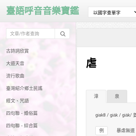
臺語呼音音樂寶鑑
古詩詞欣賞
虐
大道天音
流行歌曲
臺灣紹介鄉土民謠
漳
泉
經文、咒語
四句聯 - 婚俗篇
giak8 / gia̍k / gia̍
四句聯 - 綜合篇
例
暴虐無道