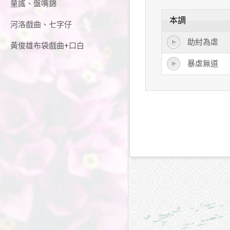
童謠、盤嘴錦
本調
河洛戲曲、七字仔
助紂為虐
黃俊雄布袋戲曲+口白
暴虐無道