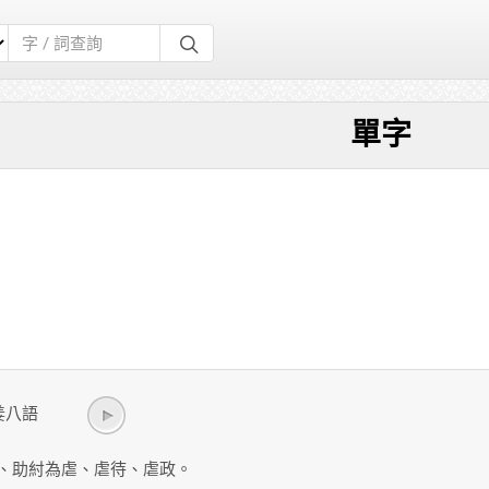
單字
k/ 姜八語
、助紂為虐、虐待、虐政。