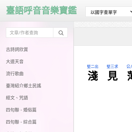
臺語呼音音樂寶鑑
古詩詞欣賞
大道天音
堅二出
堅三求
公
淺
見
流行歌曲
臺灣紹介鄉土民謠
經文、咒語
四句聯 - 婚俗篇
四句聯 - 綜合篇