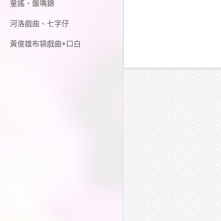
童謠、盤嘴錦
河洛戲曲、七字仔
黃俊雄布袋戲曲+口白