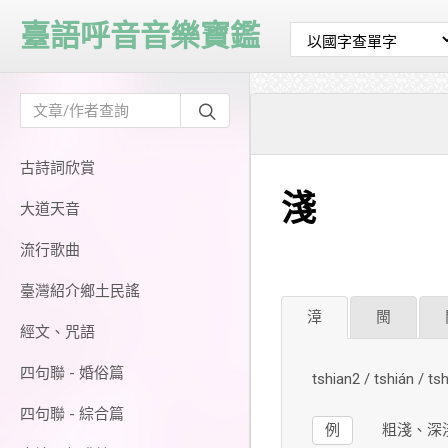
臺語呼音音樂寶鑑
古詩詞欣賞
淺
大道天音
流行歌曲
臺灣紹介鄉土民謠
漳
閩
經文、咒語
四句聯 - 婚俗篇
tshian2 / tshián / 
四句聯 - 綜合篇
例
粗淺、深