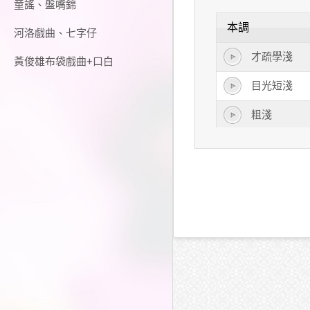
童謠、盤嘴錦
本調
河洛戲曲、七字仔
才疏學淺
黃俊雄布袋戲曲+口白
目光短淺
粗淺
深淺
短淺