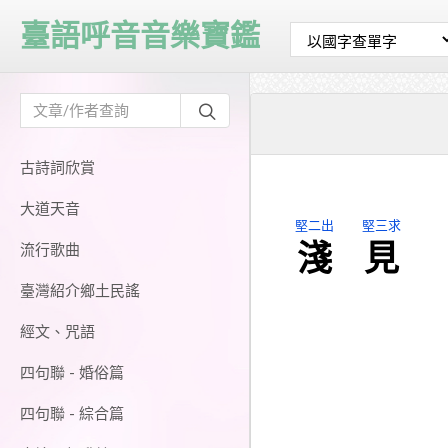
臺語呼音音樂寶鑑
古詩詞欣賞
大道天音
堅二出
堅三求
淺
見
流行歌曲
臺灣紹介鄉土民謠
經文、咒語
四句聯 - 婚俗篇
四句聯 - 綜合篇