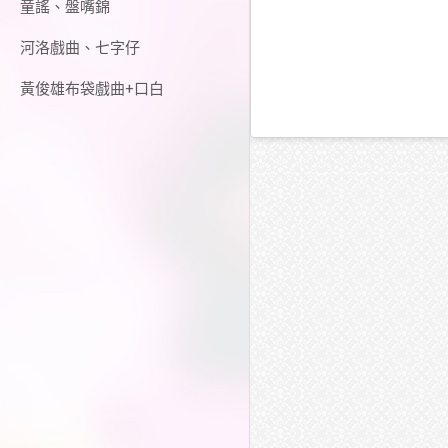
童謠、盤嘴錦
河洛戲曲、七字仔
黃俊雄布袋戲曲+口白