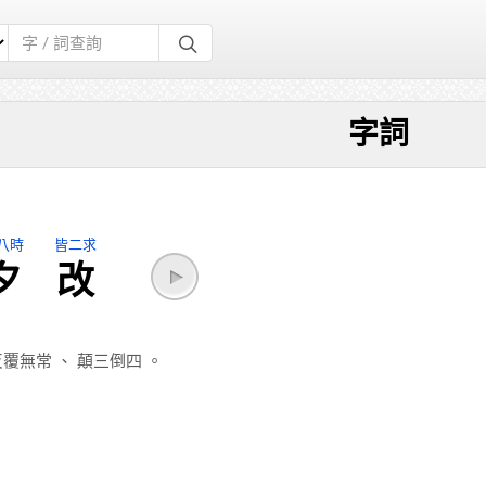
字詞
八時
皆二求
夕
改
反覆無常
、
顛三倒四
。