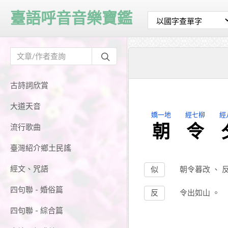
臺語呼音音樂寶鑑
古詩詞欣賞
大道天音
嬌一地
經七柳
經
朝
令
流行歌曲
臺灣紹介鄉土民謠
經文、咒語
似
朝令暮改
、
四句聯 - 婚俗篇
反
令出如山
。
四句聯 - 綜合篇