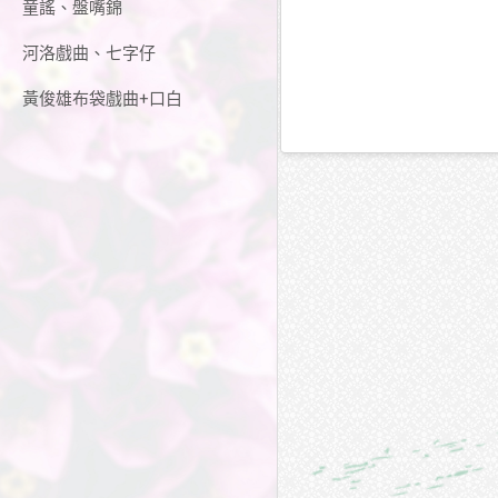
童謠、盤嘴錦
河洛戲曲、七字仔
黃俊雄布袋戲曲+口白