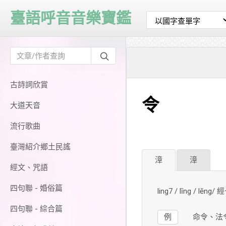
臺語呼音音樂寶鑑
古詩詞欣賞
令
大道天音
流行歌曲
臺灣紹介鄉土民謠
漳
漳
經文、咒語
四句聯 - 婚俗篇
ling7 / līng / lēng/
四句聯 - 綜合篇
例
命令、法