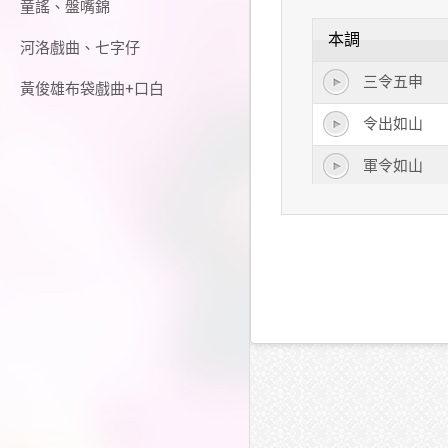
童謠、盤嘴錦
本調
河洛戲曲、七字仔
三令五申
黃俊雄布袋戲曲+口白
令出如山
軍令如山
朝令夕改
號令如山
軍令
下令
司令
命令