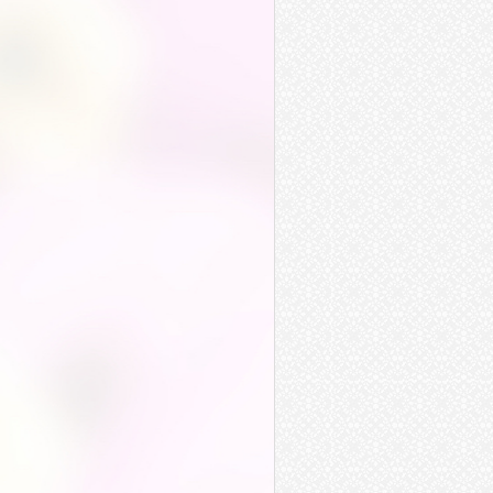
法令
指令
符令
禁令
聽令
時令
敕令
縣令
律令