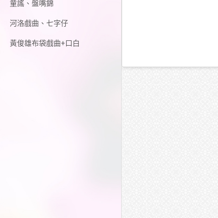
童謠、盤嘴錦
河洛戲曲、七字仔
黃俊雄布袋戲曲+口白