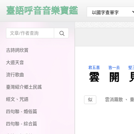
臺語呼音音樂寶鑑
古詩詞欣賞
大道天音
君五喜
皆一去
堅
雲
開
流行歌曲
臺灣紹介鄉土民謠
經文、咒語
似
雲消霧散
、
四句聯 - 婚俗篇
四句聯 - 綜合篇