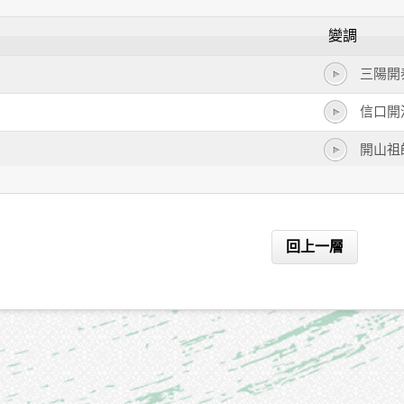
變調
三陽開
信口開
開山祖
開天闢
開卷有
回上一層
開宗明
開門見
開源節
開誠佈