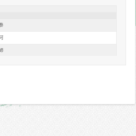
泰
河
師
地
益
義
山
流
公