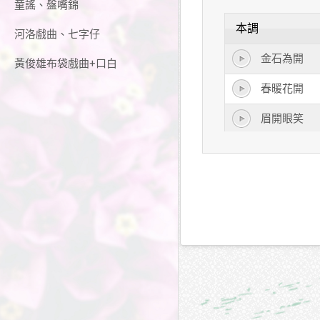
童謠、盤嘴錦
本調
河洛戲曲、七字仔
金石為開
黃俊雄布袋戲曲+口白
春暖花開
眉開眼笑
茅塞頓開
笑顏逐開
情竇初開
混沌初開
異想天開
雲開見日