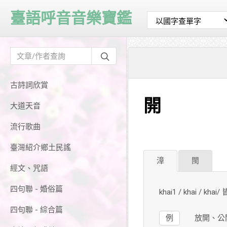
臺語呼音音樂寶鑑
古詩詞欣賞
開
大道天音
流行歌曲
臺灣紹介鄉土民謠
漳
閩
經文、咒語
四句聯 - 婚俗篇
khai1 / khai / khai
四句聯 - 綜合篇
例
放開、公